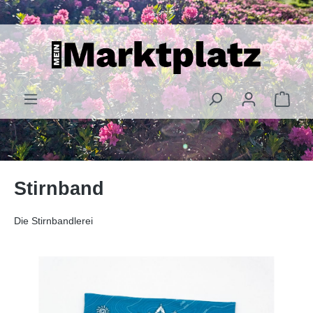
alt springen
Stirnband
Die Stirnbandlerei
Bildergalerie überspringen