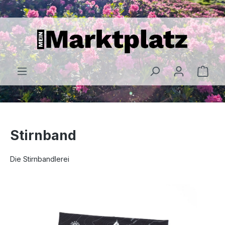
alt springen
Stirnband
Die Stirnbandlerei
Bildergalerie überspringen