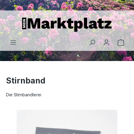
alt springen
Stirnband
Die Stirnbandlerei
Bildergalerie überspringen