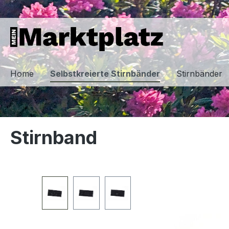
springen
Zur Hauptnavigation springen
Home
Selbstkreierte Stirnbänder
Stirnbänder
Stirnband
Bildergalerie überspringen