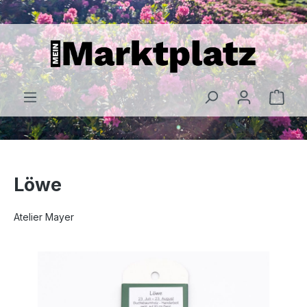
alt springen
Löwe
Atelier Mayer
Bildergalerie überspringen